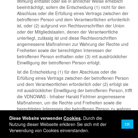
Wirkung entfaltet oder sie in ähnlicher Weise erheblich
beeinträchtigt, sofern die Entscheidung (1) nicht für den
Abschluss oder die Erfüllung eines Vertrags zwischen der
betroffenen Person und dem Verantwortlichen erforderlich
ist, oder (2) aufgrund von Rechtsvorschriften der Union
oder der Mitgliedstaaten, denen der Verantwortliche
unterliegt, zulässig ist und diese Rechtsvorschriften
angemessene Maßnahmen zur Wahrung der Rechte und
Freiheiten sowie der berechtigten Interessen der
betroffenen Person enthalten oder (3) mit ausdrücklicher
Einwilligung der betroffenen Person erfolgt.
Ist die Entscheidung (1) für den Abschluss oder die
Erfüllung eines Vertrags zwischen der betroffenen Person
und dem Verantwortlichen erforderlich oder (2) erfolgt sie
mit ausdrücklicher Einwilligung der betroffenen Person, trifft
die VDNOWAS - Inhaber Harald Fichtner angemessene
Maßnahmen, um die Rechte und Freiheiten sowie die
berechtigten Interessen der betroffenen Person zu wahren,
wozu mindestens das Recht auf Erwirkung des Eingreifens
Diese Website verwendet
Cookies
.
Durch die
einer Person seitens des Verantwortlichen, auf Darlegung
Nutzung dieser Webseite erklären Sie sich mit der
OK
des eigenen Standpunkts und auf Anfechtung der
Verwendung von Cookies einverstanden.
Entscheidung gehört.