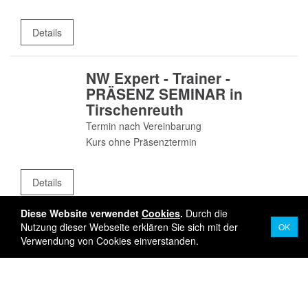
Details
NW Expert - Trainer -
PRÄSENZ SEMINAR in
Tirschenreuth
Termin nach Vereinbarung
Kurs ohne Präsenztermin
Details
Diese Website verwendet
Cookies
.
Durch die
Nutzung dieser Webseite erklären Sie sich mit der
OK
Verwendung von Cookies einverstanden.
Sie befinden sich hier:
Ausbildungen
Nordic Walking
Nordic Walking EXPERT - HOME Seminar
top