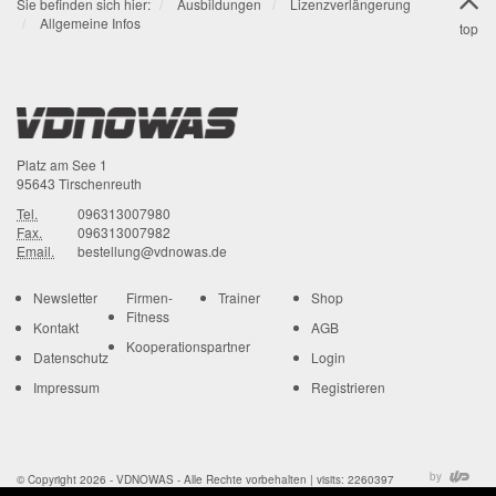
Sie befinden sich hier:
Ausbildungen
Lizenzverlängerung
Allgemeine Infos
top
Platz am See 1
95643
Tirschenreuth
Tel.
096313007980
Fax.
096313007982
Email.
bestellung@vdnowas.de
Newsletter
Firmen-
Trainer
Shop
Fitness
Kontakt
AGB
Kooperationspartner
Datenschutz
Login
Impressum
Registrieren
by
© Copyright 2026 - VDNOWAS - Alle Rechte vorbehalten |
visits: 2260397